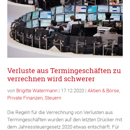
Verluste aus Termingeschäften zu
verrechnen wird schwerer
von
Brigitte Watermann
|
17.12.2020
|
Aktien & Börse
,
Private Finanzen
,
Steuern
Die Regeln für die Verrechnung von Verlusten aus
Termingeschäften wurden auf den letzten Drücker mit
dem Jahressteuergesetz 2020 etwas entschärft. Für