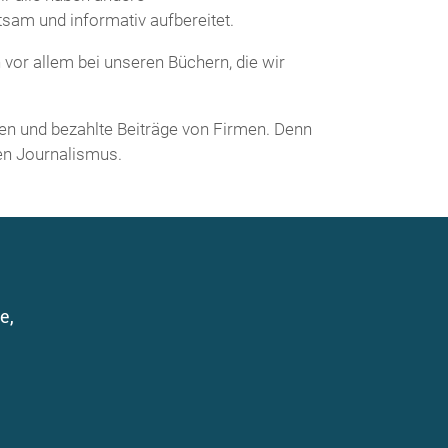
sam und informativ aufbereitet.
vor allem bei unseren Büchern, die wir
en und bezahlte Beiträge von Firmen. Denn
ten Journalismus.
e,