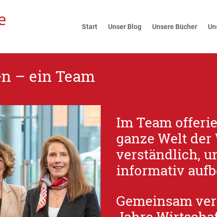
Start
Unser Blog
Unsere Bücher
Un
en – ein Team
Im Team offerie
ganze Welt der
verständlich, 
informativ aufb
Gemeinsam vere
Jahre Wirtschaf