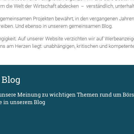
die Welt der Wirtschaft abdecken － verständlich, unterhalt
 gemeinsamen Projekten bewährt, in den vergangenen Jahren 
hreiben. Und ebenso in unserem gemeinsamen Blog.
gigkeit. Auf unserer Website verzichten wir auf Werbeanzeig
uns am Herzen liegt: unabhängigen, kritischen und kompeten
 Blog
unsere Meinung zu wichtigen Themen rund um Börs
e in unserem Blog