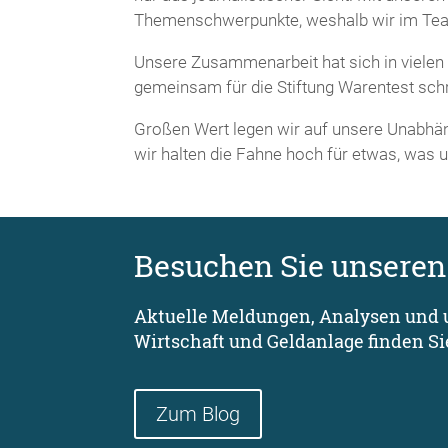
Themenschwerpunkte, weshalb wir im Team 
Unsere Zusammenarbeit hat sich in vielen
gemeinsam für die Stiftung Warentest sc
Großen Wert legen wir auf unsere Unabhän
wir halten die Fahne hoch für etwas, was 
Besuchen Sie unseren
Aktuelle Meldungen, Analysen und 
Wirtschaft und Geldanlage finden Si
Zum Blog