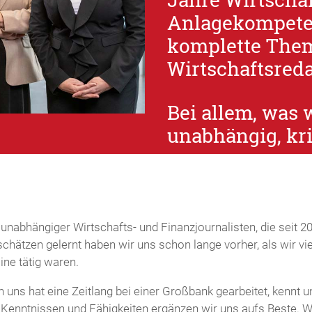
Anlagekompete
komplette The
Wirtschaftsreda
Bei allem, was 
unabhängig, kr
unabhängiger Wirtschafts- und Finanzjournalisten, die seit 200
hätzen gelernt haben wir uns schon lange vorher, als wir vie
ne tätig waren.
 uns hat eine Zeitlang bei einer Großbank gearbeitet, kennt u
n Kenntnissen und Fähigkeiten ergänzen wir uns aufs Beste. W