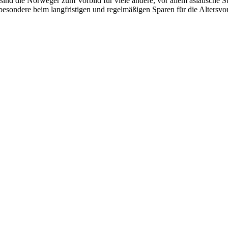
t, sind die Norweger zum Vorbild für viele andere, vor allem asiatisch
besondere beim langfristigen und regelmäßigen Sparen für die Altersvo