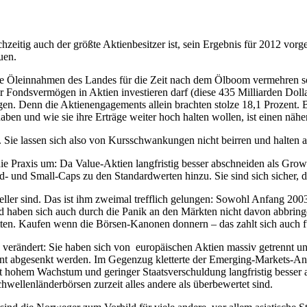
hzeitig auch der größte Aktienbesitzer ist, sein Ergebnis für 2012 vorge
uen.
e Öleinnahmen des Landes für die Zeit nach dem Ölboom vermehren soll,
ar Fondsvermögen in Aktien investieren darf (diese 435 Milliarden Doll
gen. Denn die Aktienengagements allein brachten stolze 18,1 Prozent. 
en und wie sie ihre Erträge weiter hoch halten wollen, ist einen nähe
Sie lassen sich also von Kursschwankungen nicht beirren und halten auc
die Praxis um: Da Value-Aktien langfristig besser abschneiden als Growt
- und Small-Caps zu den Standardwerten hinzu. Sie sind sich sicher, 
eller sind. Das ist ihm zweimal trefflich gelungen: Sowohl Anfang 20
haben sich auch durch die Panik an den Märkten nicht davon abbringe
atten. Kaufen wenn die Börsen-Kanonen donnern – das zahlt sich auch fü
verändert: Sie haben sich von europäischen Aktien massiv getrennt un
zent abgesenkt werden. Im Gegenzug kletterte der Emerging-Markets-Ant
 hohem Wachstum und geringer Staatsverschuldung langfristig besser a
hwellenländerbörsen zurzeit alles andere als überbewertet sind.