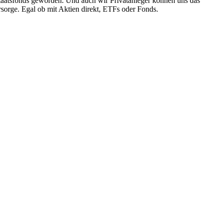
e Staatsfonds geworden. Und auch wir Privatanleger können uns das
rsorge. Egal ob mit Aktien direkt, ETFs oder Fonds.