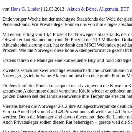
von
Hans G. Linder
| 12.03.2013 |
Aktien & Börse
,
Allgemein
,
ETF
Ende voriger Woche hat der mächtigste Staatsfonds der Welt, der gleic
Pensionsfonds. Wir Privatanleger können uns von ihm einiges abscha
Mit einem Ertrag von 13,4 Prozent hat Norwegens Staatsfonds, der di
Obwohl er laut Statuten nur rund 60 Prozent der 713 Milliarden Doll
Aktienkapitalisierung aus), hat er damit den MSCI Weltindex geschla
Prozent. Wie die Norweger diese hohe Aktienperformance geschafft hab
Erstens fahren die Manager eine konsequente Buy-and-hold-Strategie. 
Zweitens setzen sie zwei wichtige wissenschaftliche Erkenntnisse in 
Norweger gezielt in Value-Aktien und mischen eine große Portion Mid
Drittens kauft der Fonds konsequent massiv zu, wenn die Kurse im K
gesunkene Aktienquote durch vermehrte Käufe wieder angehoben und 
großen Baissen seit der Jahrtausendwende ihre Tiefpunkte erreicht h
Viertens haben die Norweger 2012 ihre Anlageschwerpunkte deutlich 
Europa-Anteil fiel von 53 auf 48 Prozent und soll weiter auf 40 Pro
werden. Denn die Manager sind davon überzeugt, dass die Länder mit
Auch Privatanleger sollten diesen Rat beherzigen – gerade weil die Sc