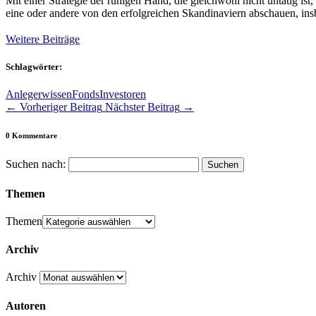
Mit einer Strategie der ruhigen Hand, die gleichwohl nicht untätig is
eine oder andere von den erfolgreichen Skandinaviern abschauen, ins
Weitere Beiträge
Schlagwörter:
Anlegerwissen
Fonds
Investoren
←
Vorheriger Beitrag
Nächster Beitrag
→
0 Kommentare
Suchen nach:
Themen
Themen
Archiv
Archiv
Autoren