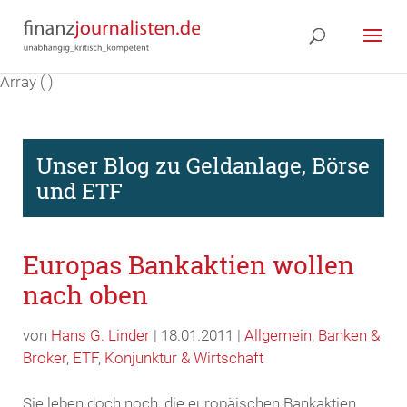
Array ( )
Unser Blog zu Geldanlage, Börse
und ETF
Europas Bankaktien wollen
nach oben
von
Hans G. Linder
| 18.01.2011 |
Allgemein
,
Banken &
Broker
,
ETF
,
Konjunktur & Wirtschaft
Sie leben doch noch, die europäischen Bankaktien.