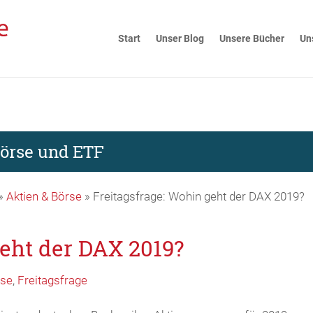
Start
Unser Blog
Unsere Bücher
Un
Börse und ETF
»
Aktien & Börse
»
Freitagsfrage: Wohin geht der DAX 2019?
geht der DAX 2019?
rse
,
Freitagsfrage