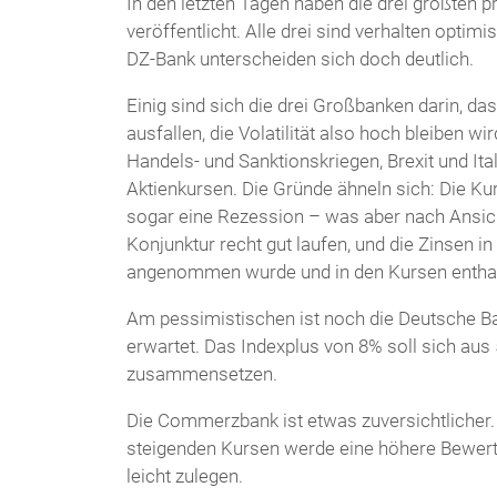
In den letzten Tagen haben die drei größten 
veröffentlicht. Alle drei sind verhalten opti
DZ-Bank unterscheiden sich doch deutlich.
Einig sind sich die drei Großbanken darin, 
ausfallen, die Volatilität also hoch bleiben w
Handels- und Sanktionskriegen, Brexit und It
Aktienkursen. Die Gründe ähneln sich: Die Kur
sogar eine Rezession – was aber nach Ansich
Konjunktur recht gut laufen, und die Zinsen 
angenommen wurde und in den Kursen enthalte
Am pessimistischen ist noch die Deutsche B
erwartet. Das Indexplus von 8% soll sich au
zusammensetzen.
Die Commerzbank ist etwas zuversichtlicher. 
steigenden Kursen werde eine höhere Bewer
leicht zulegen.