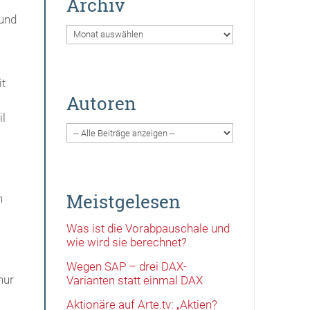
Archiv
 und
Archiv
it
Autoren
il
Meistgelesen
n
Was ist die Vorabpauschale und
wie wird sie berechnet?
Wegen SAP – drei DAX-
nur
Varianten statt einmal DAX
Aktionäre auf Arte.tv: „Aktien?