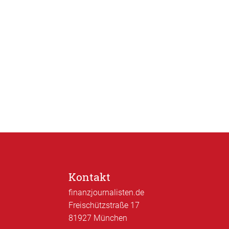
Kontakt
finanzjournalisten.de
Freischützstraße 17
81927 München