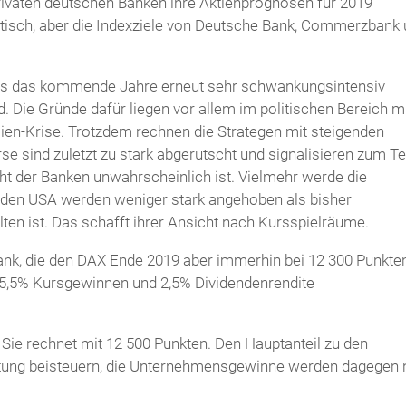
privaten deutschen Banken ihre Aktienprognosen für 2019
mistisch, aber die Indexziele von Deutsche Bank, Commerzbank
dass das kommende Jahre erneut sehr schwankungsintensiv
ird. Die Gründe dafür liegen vor allem im politischen Bereich m
alien-Krise. Trotzdem rechnen die Strategen mit steigenden
se sind zuletzt zu stark abgerutscht und signalisieren zum Te
t der Banken unwahrscheinlich ist. Vielmehr werde die
in den USA werden weniger stark angehoben als bisher
n ist. Das schafft ihrer Ansicht nach Kursspielräume.
ank, die den DAX Ende 2019 aber immerhin bei 12 300 Punkte
s 5,5% Kursgewinnen und 2,5% Dividendenrendite
Sie rechnet mit 12 500 Punkten. Den Hauptanteil zu den
tung beisteuern, die Unternehmensgewinne werden dagegen 