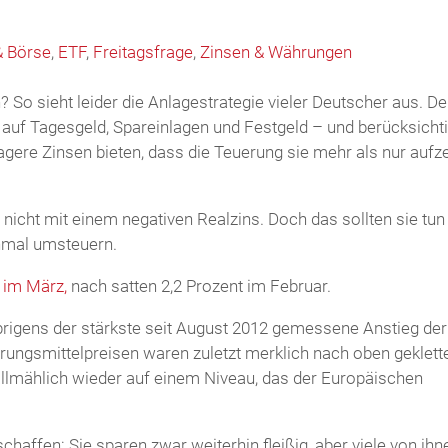
& Börse
,
ETF
,
Freitagsfrage
,
Zinsen & Währungen
So sieht leider die Anlagestrategie vieler Deutscher aus. De
auf Tagesgeld, Spareinlagen und Festgeld – und berücksicht
agere Zinsen bieten, dass die Teuerung sie mehr als nur aufze
 nicht mit einem negativen Realzins. Doch das sollten sie tun
inmal umsteuern.
 im März,
nach satten 2,2 Prozent im Februar.
rigens der stärkste seit August 2012 gemessene Anstieg der
rungsmittelpreisen waren zuletzt merklich nach oben geklette
allmählich wieder auf einem Niveau, das der Europäischen
affen: Sie sparen zwar weiterhin fleißig, aber viele von ihn