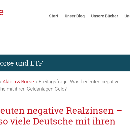
Start
Unser Blog
Unsere Bücher
Un
Börse und ETF
»
Aktien & Börse
»
Freitagsfrage: Was bedeuten negative
che mit ihren Geldanlagen Geld?
deuten negative Realzinsen –
so viele Deutsche mit ihren