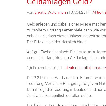
Geldanlagen Geld?
von
Brigitte Watermann
| 07.04.2017 |
Aktien 
Geld anlegen und dabei sicher Miese machen? 
zu großem Umfang setzen viele nach wie vor 
dabei nicht, dass diese Einlagen derzeit so m
Der Effekt ist leider ziemlich bitter.
Auf gut Fachchinesisch: Die Leute kalkulieren
und bei der langfristigen Geldanlage lieber e
1,6 Prozent betrug die
deutsche Inflationsrate
Der 2,2-Prozent-Wert aus dem Februar war üb
Teuerung. Vor allem Energie- gefolgt von Nah
Damit liegt die Teuerung in Deutschland nun 
Zentralbank eigentlich gefallen sollte.
Doch deutschen Geldanlegern macht das zu sch