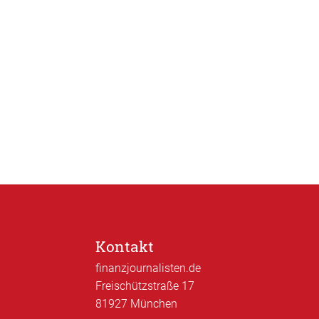
Kontakt
finanzjournalisten.de
Freischützstraße 17
81927 München