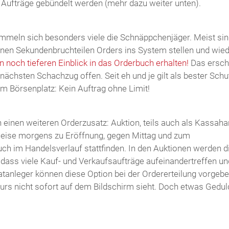
 Aufträge gebündelt werden (mehr dazu weiter unten).
ummeln sich besonders viele die Schnäppchenjäger. Meist sin
nnen Sekundenbruchteilen Orders ins System stellen und wie
 noch tieferen Einblick in das Orderbuch erhalten!
Das ersche
 nächsten Schachzug offen. Seit eh und je gilt als bester Schu
 Börsenplatz: Kein Auftrag ohne Limit!
 einen weiteren Orderzusatz: Auktion, teils auch als Kassaha
weise morgens zu Eröffnung, gegen Mittag und zum
ch im Handelsverlauf stattfinden. In den Auktionen werden d
 dass viele Kauf- und Verkaufsaufträge aufeinandertreffen un
tanleger können diese Option bei der Ordererteilung vorgebe
urs nicht sofort auf dem Bildschirm sieht. Doch etwas Gedul