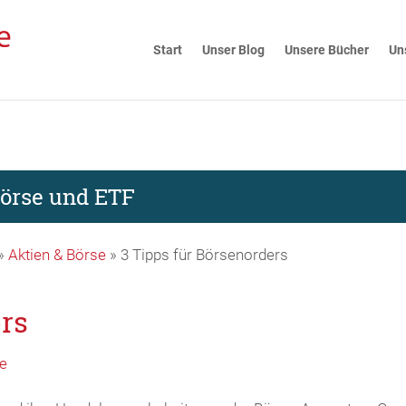
Start
Unser Blog
Unsere Bücher
Un
Börse und ETF
»
Aktien & Börse
»
3 Tipps für Börsenorders
ers
se