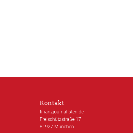
Kontakt
finanzjournalisten.de
Freischützstraße 17
81927 München