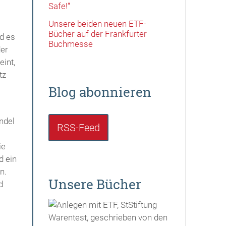
Safe!“
Unsere beiden neuen ETF-
Bücher auf der Frankfurter
d es
Buchmesse
der
int,
tz
Blog abonnieren
ndel
RSS-Feed
ie
d ein
n.
Unsere Bücher
d