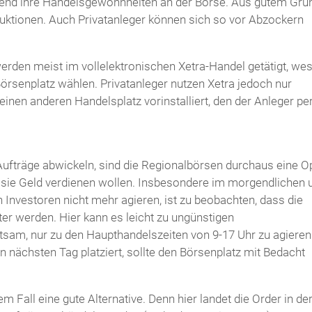
end ihre Handelsgewohnheiten an der Börse. Aus gutem Gru
uktionen. Auch Privatanleger können sich so vor Abzockern
rden meist im vollelektronischen Xetra-Handel getätigt, we
örsenplatz wählen. Privatanleger nutzen Xetra jedoch nur
einen anderen Handelsplatz vorinstalliert, den der Anleger pe
 Aufträge abwickeln, sind die Regionalbörsen durchaus eine O
 sie Geld verdienen wollen. Insbesondere im morgendlichen 
 Investoren nicht mehr agieren, ist zu beobachten, dass die
er werden. Hier kann es leicht zu ungünstigen
sam, nur zu den Haupthandelszeiten von 9-17 Uhr zu agieren
 nächsten Tag platziert, sollte den Börsenplatz mit Bedacht
em Fall eine gute Alternative. Denn hier landet die Order in de