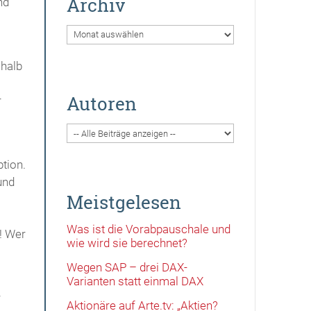
Archiv
nd
Archiv
shalb
Autoren
r
ption.
und
Meistgelesen
Was ist die Vorabpauschale und
! Wer
wie wird sie berechnet?
Wegen SAP – drei DAX-
Varianten statt einmal DAX
r
Aktionäre auf Arte.tv: „Aktien?