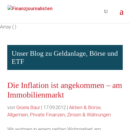
Array ( )
Unser Blog zu Geldanlage, Börse und
ETF
Die Inflation ist angekommen – am
Immobilienmarkt
von
Gisela Baur
| 17.09.2012 |
Aktien & Börse
,
Allgemein
,
Private Finanzen
,
Zinsen & Währungen
Wir wohnen in einem netten Wohngebiet am