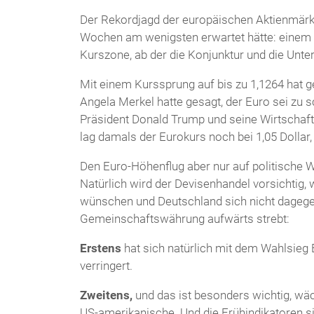
Der Rekordjagd der europäischen Aktienmärkt
Wochen am wenigsten erwartet hätte: einem 
Kurszone, ab der die Konjunktur und die Un
Mit einem Kurssprung auf bis zu 1,1264 hat g
Angela Merkel hatte gesagt, der Euro sei zu
Präsident Donald Trump und seine Wirtschaft
lag damals der Eurokurs noch bei 1,05 Dollar, 
Den Euro-Höhenflug aber nur auf politische 
Natürlich wird der Devisenhandel vorsichtig,
wünschen und Deutschland sich nicht dagegen
Gemeinschaftswährung aufwärts strebt:
Erstens
hat sich natürlich mit dem Wahlsieg
verringert.
Zweitens,
und das ist besonders wichtig, wäch
US-amerikanische. Und die Frühindikatoren s