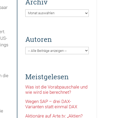
Archiv
paar
Archiv
rt.
Autoren
 US-
dings
Meistgelesen
m die
Was ist die Vorabpauschale und
wie wird sie berechnet?
Wegen SAP – drei DAX-
Varianten statt einmal DAX
ie
Aktionäre auf Arte.tv: „Aktien?