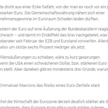
e droht aus einer Ecke Gefahr, von der man es noch vor ein 
starken Euro. Die Gemeinschaftswährung nähert sich einer
ternehmensgewinne im Euroraum Schaden leiden dürften.
estern der Euro auf eine Äußerung der Bundeskanzlerin reagie
 schwach – und damit im Endeffekt das brav nachgebetet, was
sberater seit Februar der EZB und Euroland vorwerfen. Aller
also um stolze sechs Prozent niedriger als jetzt.
Willensäußerungen zu schieben, wäre zu kurz gesprungen.
 wenn die USA einen schwächeren Dollar, bzw. stärkeren Euro
 stellt. Aber daneben gibt es mindestens drei Gründe, waru
 Emmanuel Macrons das Risiko eines Euro-Zerfalls stark
st die Wirtschaft der Eurozone derzeit deutlich stärker als d
ignalisieren, dass Europas Konjunktur noch stärker zulegen