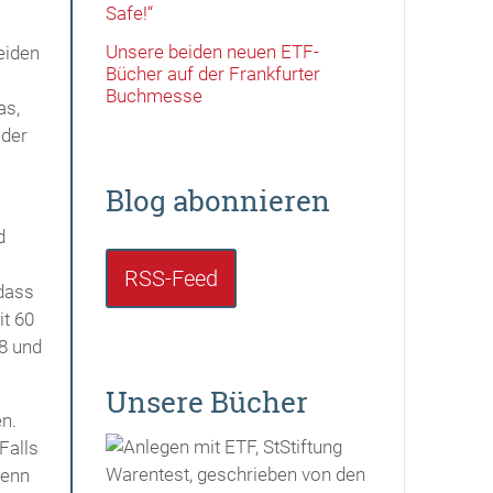
Safe!“
Unsere beiden neuen ETF-
eiden
Bücher auf der Frankfurter
Buchmesse
as,
 der
Blog abonnieren
d
RSS-Feed
 dass
t 60
8 und
Unsere Bücher
n.
Falls
Denn