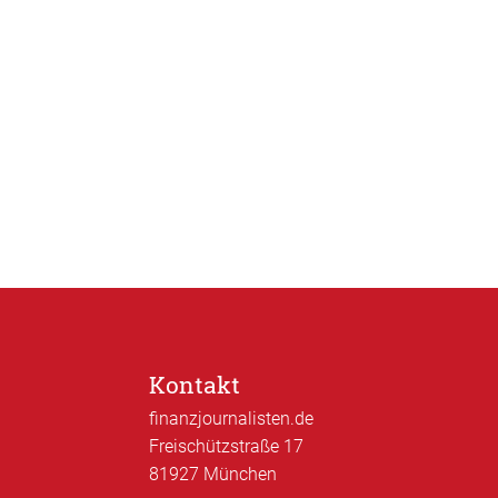
Kontakt
finanzjournalisten.de
Freischützstraße 17
81927 München