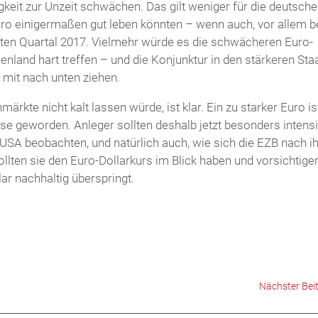
gkeit zur Unzeit schwächen. Das gilt weniger für die deutsch
o einigermaßen gut leben könnten – wenn auch, vor allem b
sten Quartal 2017. Vielmehr würde es die schwächeren Euro-
henland hart treffen – und die Konjunktur in den stärkeren Sta
 mit nach unten ziehen.
rkte nicht kalt lassen würde, ist klar. Ein zu starker Euro is
e geworden. Anleger sollten deshalb jetzt besonders intensi
SA beobachten, und natürlich auch, wie sich die EZB nach ih
ollten sie den Euro-Dollarkurs im Blick haben und vorsichtige
lar nachhaltig überspringt.
Nächster Bei