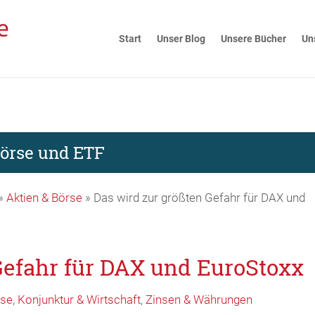
Start
Unser Blog
Unsere Bücher
Un
Börse und ETF
»
Aktien & Börse
»
Das wird zur größten Gefahr für DAX und
Gefahr für DAX und EuroStoxx
rse
,
Konjunktur & Wirtschaft
,
Zinsen & Währungen