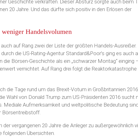
ner Geschichte verkraften. Dieser Absturz sorgte auch beim T
 20 Jahre. Und das dürfte sich positiv in den Erlösen der
n weniger Handelsvolumen
h auch auf Rang zwei der Liste der größten Handels-Ausreißer.
 durch die US-Rating-Agentur Standard&Poor’s ging es auch 
n die Börsen-Geschichte als ein „schwarzer Montag“ einging 
enwert vernichtet. Auf Rang drei folgt die Reaktorkatastrophe
ch die Tage rund um das Brexit-Votum in Großbritannien 2016,
 die Wahl von Donald Trump zum US-Präsidenten 2016 sucht
ns. Mediale Aufmerksamkeit und weltpolitische Bedeutung sin
 Börsentreibstoff.
 der vergangenen 20 Jahre die Anleger zu außergewöhnlich vi
e folgenden Übersichten.