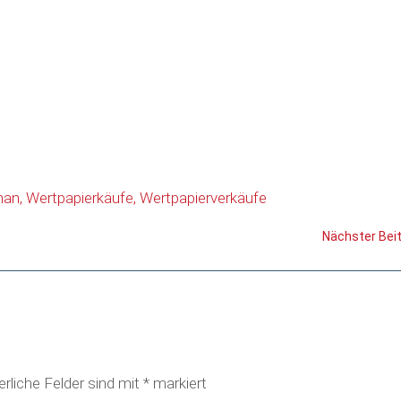
man
Wertpapierkäufe
Wertpapierverkäufe
Nächster Bei
erliche Felder sind mit
*
markiert