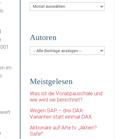
-
Archiv
is
d
Autoren
.
2001
en im
s
Meistgelesen
Was ist die Vorabpauschale und
wie wird sie berechnet?
Wegen SAP – drei DAX-
swert
Varianten statt einmal DAX
Aktionäre auf Arte.tv: „Aktien?
h
Safe!“