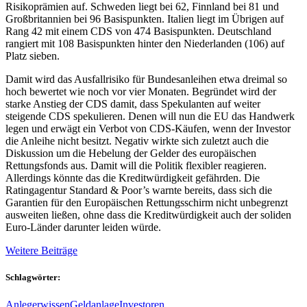
Risikoprämien auf. Schweden liegt bei 62, Finnland bei 81 und
Großbritannien bei 96 Basispunkten. Italien liegt im Übrigen auf
Rang 42 mit einem CDS von 474 Basispunkten. Deutschland
rangiert mit 108 Basispunkten hinter den Niederlanden (106) auf
Platz sieben.
Damit wird das Ausfallrisiko für Bundesanleihen etwa dreimal so
hoch bewertet wie noch vor vier Monaten. Begründet wird der
starke Anstieg der CDS damit, dass Spekulanten auf weiter
steigende CDS spekulieren. Denen will nun die EU das Handwerk
legen und erwägt ein Verbot von CDS-Käufen, wenn der Investor
die Anleihe nicht besitzt. Negativ wirkte sich zuletzt auch die
Diskussion um die Hebelung der Gelder des europäischen
Rettungsfonds aus. Damit will die Politik flexibler reagieren.
Allerdings könnte das die Kreditwürdigkeit gefährden. Die
Ratingagentur Standard & Poor’s warnte bereits, dass sich die
Garantien für den Europäischen Rettungsschirm nicht unbegrenzt
ausweiten ließen, ohne dass die Kreditwürdigkeit auch der soliden
Euro-Länder darunter leiden würde.
Weitere Beiträge
Schlagwörter:
Anlegerwissen
Geldanlage
Investoren