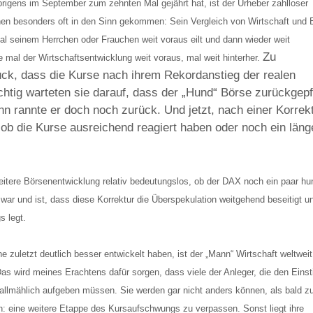
igens im September zum zehnten Mal gejährt hat, ist der Urheber zahlloser
hen besonders oft in den Sinn gekommen: Sein Vergleich von Wirtschaft und 
 seinem Herrchen oder Frauchen weit voraus eilt und dann wieder weit
Zu
se mal der Wirtschaftsentwicklung weit voraus, mal weit hinterher.
uck, dass die Kurse nach ihrem Rekordanstieg der realen
ichtig warteten sie darauf, dass der „Hund“ Börse zurückgepf
nn rannte er doch noch zurück. Und jetzt, nach einer Korrek
ob die Kurse ausreichend reagiert haben oder noch ein läng
eitere Börsenentwicklung relativ bedeutungslos, ob der DAX noch ein paar hu
d war und ist, dass diese Korrektur die Überspekulation weitgehend beseitigt u
s legt.
zuletzt deutlich besser entwickelt haben, ist der „Mann“ Wirtschaft weltweit
 wird meines Erachtens dafür sorgen, dass viele der Anleger, die den Einst
 allmählich aufgeben müssen. Sie werden gar nicht anders können, als bald z
en: eine weitere Etappe des Kursaufschwungs zu verpassen. Sonst liegt ihre