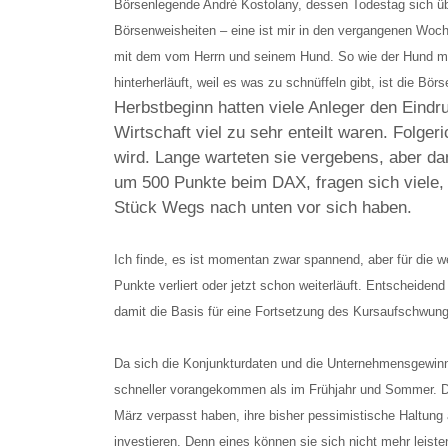
Börsenlegende André Kostolany, dessen Todestag sich übr
Börsenweisheiten – eine ist mir in den vergangenen Woc
mit dem vom Herrn und seinem Hund. So wie der Hund mal
hinterherläuft, weil es was zu schnüffeln gibt, ist die Bör
Herbstbeginn hatten viele Anleger den Eindr
Wirtschaft viel zu sehr enteilt waren. Folger
wird. Lange warteten sie vergebens, aber da
um 500 Punkte beim DAX, fragen sich viele, 
Stück Wegs nach unten vor sich haben.
Ich finde, es ist momentan zwar spannend, aber für die w
Punkte verliert oder jetzt schon weiterläuft. Entscheiden
damit die Basis für eine Fortsetzung des Kursaufschwung
Da sich die Konjunkturdaten und die Unternehmensgewinne 
schneller vorangekommen als im Frühjahr und Sommer. Das
März verpasst haben, ihre bisher pessimistische Haltung
investieren. Denn eines können sie sich nicht mehr leist