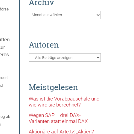
Archiv
Börse
Archiv
iffen
Autoren
tur
eres
ndert
Meistgelesen
nd
Was ist die Vorabpauschale und
wie wird sie berechnet?
Wegen SAP – drei DAX-
ieg ab
Varianten statt einmal DAX
u
Aktionäre auf Arte.tv: „Aktien?