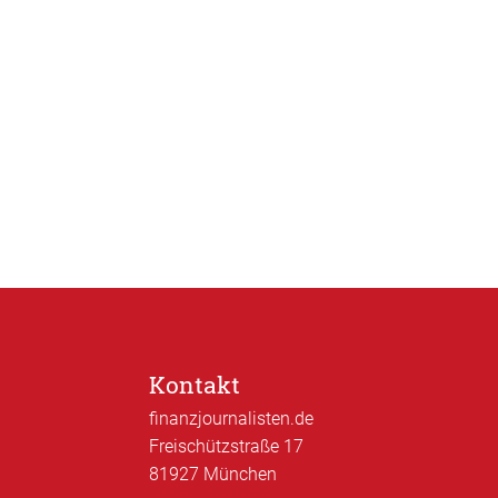
Kontakt
finanzjournalisten.de
Freischützstraße 17
81927 München