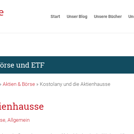
Start
Unser Blog
Unsere Bücher
Un
Börse und ETF
»
Aktien & Börse
»
Kostolany und die Aktienhausse
tienhausse
rse
,
Allgemein