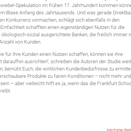
zwiebel-Spekulation im frühen 17. Jahrhundert kommen könn
om-Blase Anfang des Jahrtausends. Und was gerade Direktb
erten Konkurrenz vormachen, schlägt sich ebenfalls in den
Einfachheit schafften einen eigenständigen Nutzen für die
ökologisch-sozial ausgerichtete Banken, die freilich immer 
 Anzahl von Kunden.
e für ihre Kunden einen Nutzen schaffen, können sie ihre
 daraufhin ausrichten“, schreiben die Autoren der Studie weit
en, bemüht Euch, die wirklichen Kundenbedürfnisse zu ermitte
erschaubare Produkte zu fairen Konditionen – nicht mehr un
ein – aber vielleicht hilft es ja, wenn das die Frankfurt Schoo
reibt.
Nächster Bei