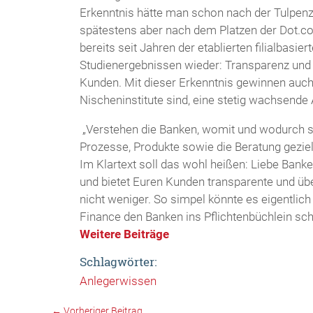
Erkenntnis hätte man schon nach der Tulpen
spätestens aber nach dem Platzen der Dot.c
bereits seit Jahren der etablierten filialbasi
Studienergebnissen wieder: Transparenz und 
Kunden. Mit dieser Erkenntnis gewinnen auch 
Nischeninstitute sind, eine stetig wachsende
„Verstehen die Banken, womit und wodurch si
Prozesse, Produkte sowie die Beratung gezielt
Im Klartext soll das wohl heißen: Liebe Bank
und bietet Euren Kunden transparente und üb
nicht weniger. So simpel könnte es eigentlich s
Finance den Banken ins Pflichtenbüchlein sch
Weitere Beiträge
Schlagwörter:
Anlegerwissen
←
Vorheriger Beitrag