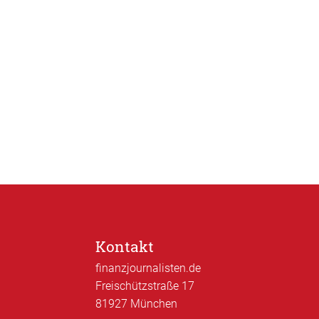
Kontakt
finanzjournalisten.de
Freischützstraße 17
81927 München