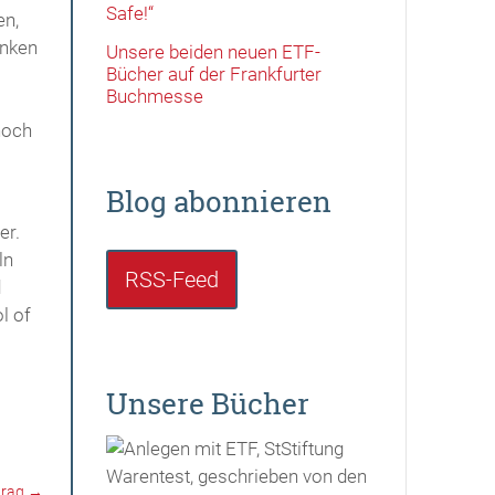
Safe!“
en,
anken
Unsere beiden neuen ETF-
Bücher auf der Frankfurter
Buchmesse
noch
Blog abonnieren
er.
ln
RSS-Feed
d
l of
Unsere Bücher
trag
→