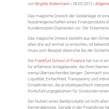
von
Brigitte Watermann
| 28.03.2012 |
Allgem
Das magische Dreieck der Geldanlage ist ein
Nutzeneigenschaften eines Finanzprodukts kla
Kundennutzen-Diamanten vor. Der Erkenntnisz
Das magische Dreieck besteht aus den Dimensi
alles drei auf einmal zu erreichen, ist bekannt
muss zum Beispiel Abstriche bei der Sicherh
Die
Frankfurt School of Finance
hat nun in e
für erfahrene Anlageberater, die ihren Namen 
wenig Überraschendes bergen. Demnach sind 
Liquidität, Einfachheit, Transparenz und Indiv
Einzelkriterien, die produktspezifisch interpre
Kontoführungsgebühren für Girokonten einen f
Der Nutzen eines Bankprodukts ist nicht allei
Kernergebnisse. Gerade in der Finanzkrise ha