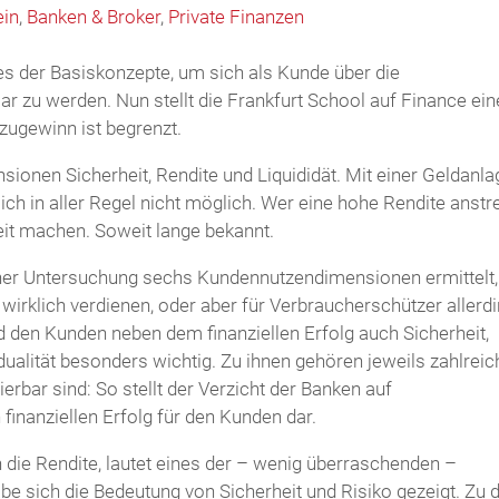
ein
,
Banken & Broker
,
Private Finanzen
es der Basiskonzepte, um sich als Kunde über die
r zu werden. Nun stellt die Frankfurt School auf Finance ein
ugewinn ist begrenzt.
onen Sicherheit, Rendite und Liquididät. Mit einer Geldanla
lich in aller Regel nicht möglich. Wer eine hohe Rendite anstre
eit machen. Soweit lange bekannt.
iner Untersuchung sechs Kundennutzendimensionen ermittelt,
wirklich verdienen, oder aber für Verbraucherschützer allerd
den Kunden neben dem finanziellen Erfolg auch Sicherheit,
idualität besonders wichtig. Zu ihnen gehören jeweils zahlreic
tierbar sind: So stellt der Verzicht der Banken auf
inanziellen Erfolg für den Kunden dar.
n die Rendite, lautet eines der – wenig überraschenden –
be sich die Bedeutung von Sicherheit und Risiko gezeigt. Zu 