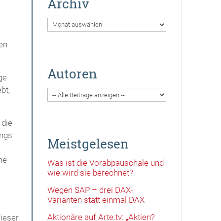
Archiv
Archiv
en
Autoren
ge
bt,
 die
ings
Meistgelesen
he
Was ist die Vorabpauschale und
wie wird sie berechnet?
Wegen SAP – drei DAX-
Varianten statt einmal DAX
Aktionäre auf Arte.tv: „Aktien?
dieser