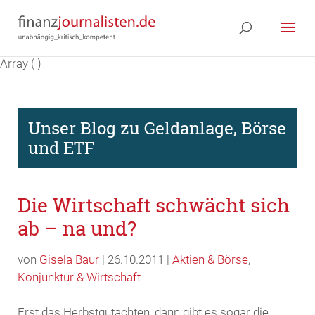
Array ( )
Unser Blog zu Geldanlage, Börse
und ETF
Die Wirtschaft schwächt sich
ab – na und?
von
Gisela Baur
| 26.10.2011 |
Aktien & Börse
,
Konjunktur & Wirtschaft
Erst das Herbstgutachten, dann gibt es sogar die