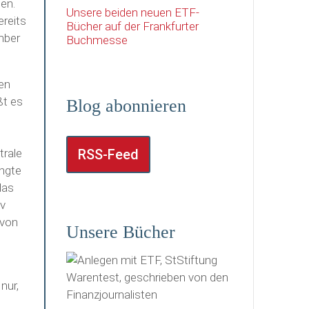
en.
Unsere beiden neuen ETF-
ereits
Bücher auf der Frankfurter
mber
Buchmesse
ten
ßt es
Blog abonnieren
trale
RSS-Feed
ingte
das
av
 von
Unsere Bücher
n
nur,