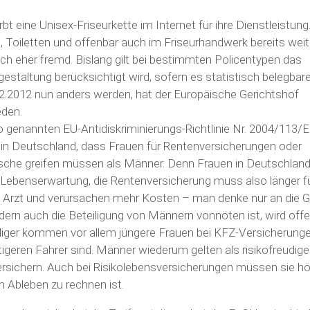
rbt eine Unisex-Friseurkette im Internet für ihre Dienstleistun
, Toiletten und offenbar auch im Friseurhandwerk bereits weit
noch eher fremd. Bislang gilt bei bestimmten Policentypen das
ifgestaltung berücksichtigt wird, sofern es statistisch belegbar
.12.2012 nun anders werden, hat der Europäische Gerichtshof
den.
 genannten EU-Antidiskriminierungs-Richtlinie Nr. 2004/113/E
a in Deutschland, dass Frauen für Rentenversicherungen oder
Tasche greifen müssen als Männer. Denn Frauen in Deutschlan
 Lebenserwartung, die Rentenversicherung muss also länger fü
 Arzt und verursachen mehr Kosten – man denke nur an die G
ndern auch die Beteiligung von Männern vonnöten ist, wird off
 Billiger kommen vor allem jüngere Frauen bei KFZ-Versicherung
tigeren Fahrer sind. Männer wiederum gelten als risikofreudige
rsichern. Auch bei Risikolebensversicherungen müssen sie h
m Ableben zu rechnen ist.