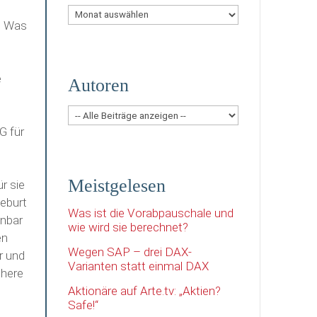
Archiv
g. Was
e
Autoren
G für
d
Meistgelesen
r sie
eburt
Was ist die Vorabpauschale und
enbar
wie wird sie berechnet?
en
Wegen SAP – drei DAX-
r und
Varianten statt einmal DAX
öhere
Aktionäre auf Arte.tv: „Aktien?
Safe!“