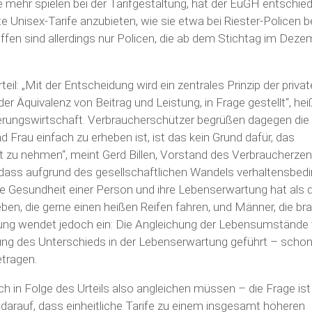
e mehr spielen bei der Tarifgestaltung, hat der EuGH entschied
 Unisex-Tarife anzubieten, wie sie etwa bei Riester-Policen b
offen sind allerdings nur Policen, die ab dem Stichtag im Deze
il: „Mit der Entscheidung wird ein zentrales Prinzip der priva
er Äquivalenz von Beitrag und Leistung, in Frage gestellt“, hei
ungswirtschaft. Verbraucherschützer begrüßen dagegen die
 Frau einfach zu erheben ist, ist das kein Grund dafür, das
ft zu nehmen“, meint Gerd Billen, Vorstand des Verbraucherzen
 dass aufgrund des gesellschaftlichen Wandels verhaltensbed
die Gesundheit einer Person und ihre Lebenserwartung hat als 
ben, die gerne einen heißen Reifen fahren, und Männer, die br
ung wendet jedoch ein: Die Angleichung der Lebensumstände
ung des Unterschieds in der Lebenserwartung geführt – scho
tragen.
h in Folge des Urteils also angleichen müssen – die Frage ist 
arauf, dass einheitliche Tarife zu einem insgesamt höheren