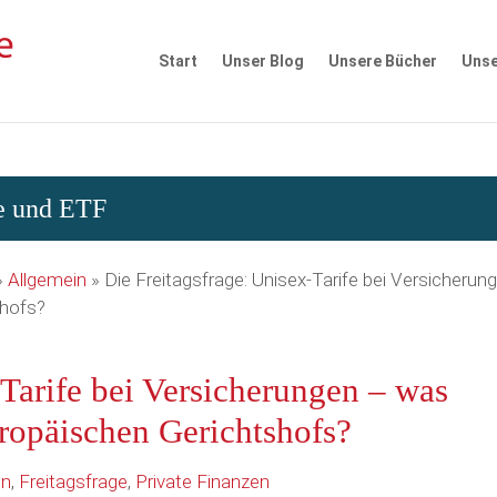
Start
Unser Blog
Unsere Bücher
Unse
se und ETF
»
Allgemein
»
Die Freitagsfrage: Unisex-Tarife bei Versicherun
shofs?
-Tarife bei Versicherungen – was
uropäischen Gerichtshofs?
in
,
Freitagsfrage
,
Private Finanzen