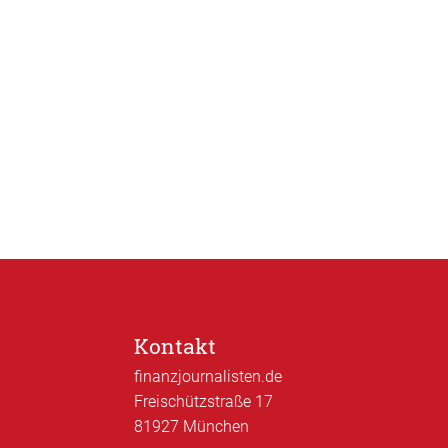
Kontakt
finanzjournalisten.de
Freischützstraße 17
81927 München