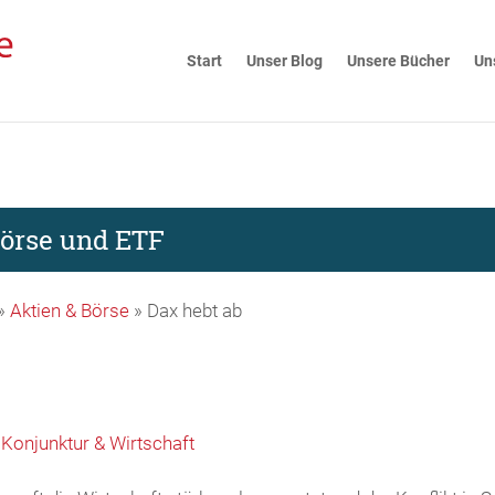
Start
Unser Blog
Unsere Bücher
Un
Börse und ETF
»
Aktien & Börse
»
Dax hebt ab
,
Konjunktur & Wirtschaft