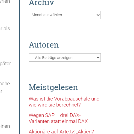
Archiv
yrien
Archiv
r als
Autoren
später
wäche
Meistgelesen
hr
Was ist die Vorabpauschale und
wie wird sie berechnet?
Wegen SAP – drei DAX-
Varianten statt einmal DAX
einen
Aktionäre auf Arte.tv: „Aktien?