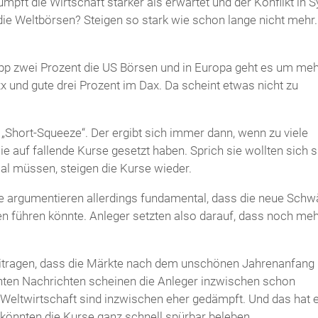
mpft die Wirtschaft stärker als erwartet und der Konflikt in S
ie Weltbörsen? Steigen so stark wie schon lange nicht mehr.
napp zwei Prozent die US Börsen und in Europa geht es um meh
x und gute drei Prozent im Dax. Da scheint etwas nicht zu
„Short-Squeeze“. Der ergibt sich immer dann, wenn zu viele
ie auf fallende Kurse gesetzt haben. Sprich sie wollten sich 
nmal müssen, steigen die Kurse wieder.
ere argumentieren allerdings fundamental, dass die neue Sch
 führen könnte. Anleger setzten also darauf, dass noch me
itragen, dass die Märkte nach dem unschönen Jahrenanfang
hten Nachrichten scheinen die Anleger inzwischen schon
 Weltwirtschaft sind inzwischen eher gedämpft. Und das hat 
 könnten die Kurse ganz schnell spürbar beleben.