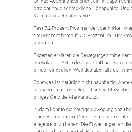
Chinas Außenhandel bricht ein, in Japan schru
erreicht neue schreckliche Höhepunkte. Und d
Kann das nachhaltig sein?
Fast 7,2 Prozent Plus markiert der Nikkei, k
drei Prozent bergauf. 3,5 Prozent im EuroStox
stimmen.
Experten erklären die Bewegungen mit einem 
Spekulanten Aktien leer verkauft haben, weil s
billiger eindecken. Weil das aber alle auf ei
So etwas ist natürlich nicht nachhaltig. And
in Japan zu neuen geldpolitischen Maßnahmen
billiges Geld die Märkte stützt.
Zudem könnte die heutige Bewegung dazu be
einen Boden finden. Denn die meisten schlec
eingepreist zu haben. Die Erwartungen an die
entschiedenden Vorteil. Positive Nachrichten