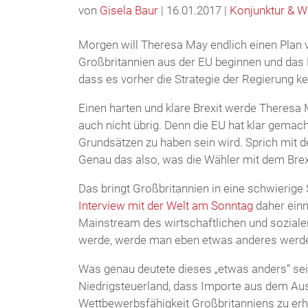
von
Gisela Baur
| 16.01.2017 |
Konjunktur & W
Morgen will Theresa May endlich einen Plan v
Großbritannien aus der EU beginnen und das
dass es vorher die Strategie der Regierung ke
Einen harten und klare Brexit werde Theresa M
auch nicht übrig. Denn die EU hat klar gemac
Grundsätzen zu haben sein wird. Sprich mit d
Genau das also, was die Wähler mit dem Brex
Das bringt Großbritannien in eine schwierig
Interview mit der Welt am Sonntag
daher einm
Mainstream des wirtschaftlichen und sozia
werde, werde man eben etwas anderes werd
Was genau deutete dieses „etwas anders“ sein
Niedrigsteuerland, dass Importe aus dem Aus
Wettbewerbsfähigkeit Großbritanniens zu erh