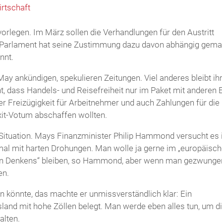
irtschaft
orlegen. Im März sollen die Verhandlungen für den Austritt
 Parlament hat seine Zustimmung dazu davon abhängig gema
nnt.
ay ankündigen, spekulieren Zeitungen. Viel anderes bleibt ih
ht, dass Handels- und Reisefreiheit nur im Paket mit anderen 
er Freizügigkeit für Arbeitnehmer und auch Zahlungen für die
it-Votum abschaffen wollten.
e Situation. Mays Finanzminister Philip Hammond versucht es
al mit harten Drohungen. Man wolle ja gerne im „europäisc
len Denkens“ bleiben, so Hammond, aber wenn man gezwunge
en.
 könnte, das machte er unmissverständlich klar: Ein
land mit hohe Zöllen belegt. Man werde eben alles tun, um d
alten.