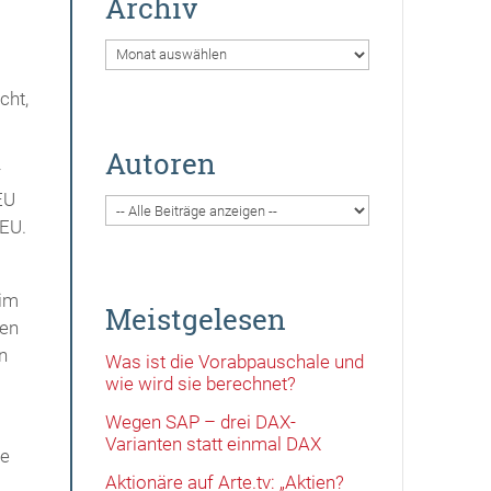
Archiv
Archiv
cht,
Autoren
r
EU
 EU.
 im
Meistgelesen
hen
n
Was ist die Vorabpauschale und
wie wird sie berechnet?
Wegen SAP – drei DAX-
Varianten statt einmal DAX
ie
Aktionäre auf Arte.tv: „Aktien?