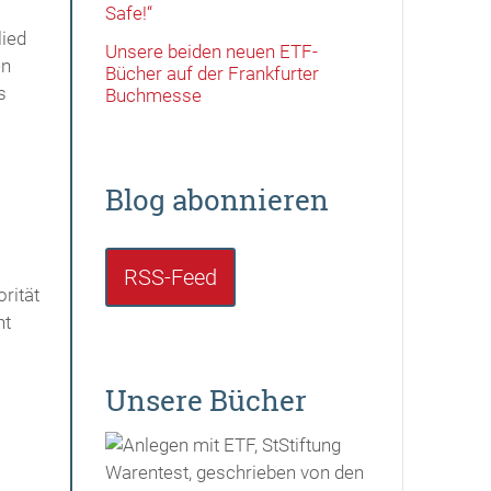
Safe!“
lied
Unsere beiden neuen ETF-
en
Bücher auf der Frankfurter
s
Buchmesse
Blog abonnieren
RSS-Feed
rität
nt
Unsere Bücher