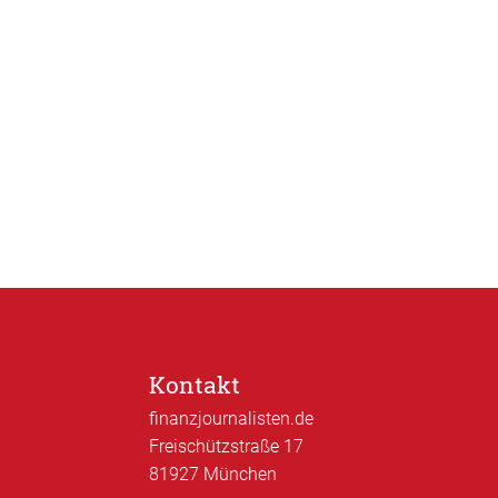
Kontakt
finanzjournalisten.de
Freischützstraße 17
81927 München