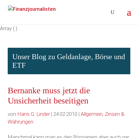
Array ( )
Unser Blog zu Geldanlage, Börse und
ETF
Bernanke muss jetzt die
Unsicherheit beseitigen
von
Hans G. Linder
| 24.02.2010 |
Allgemein
,
Zinsen &
Währungen
Manchmal kann man es den Börsianern aber auch gar