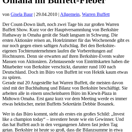
von
Gisela Baur
| 29.04.2010 |
Allgemein
,
Warren Buffett
Der Count-Down läuft, noch zwei Tage bis zur großen Warren
Buffett Show. Kurz vor der Hauptversammlung von Berkshire
Hathaway in Omaha gerät die Stadt langsam in Schwung. Die
ersten Aktionäre reisen an, Hotelzimmer für das Wochenende gibt es
nur noch gegen einen saftigen Aufschlag. Bei den Berkshire-
eigenen Tochterunternehmen laufen die Vorbereitungen auf
Hochtouren. Denn sie erwarten auf ihren Berkshire-Events wahre
Massen von Aktionären. Zehntausende von Eintrittskarten haben die
Mitarbeiter von Berkshire verschickt, darunter rund 100 nach
Deutschland. Doch im Büro von Buffett ist von Hektik kaum etwas
zu spüren.
Gerade mal 20 Angestellte hat Warren Buffett, die meisten davon
sind mit der Buchhaltung und Bilanz von Berkshire beschäftigt. Sie
arbeiten alle in einem unscheinbaren Büro im Kiewit-Plaza in
Midtown Omaha. Erst ganz kurz vor dem Meeting werde es immer
etwas hektischer, meint Buffetts Sekretärin Debbie Bosanek.
Wer in das Büro kommt, sieht als erstes ein großes Schild: „Invest
like a champion today“ – investiere heute wie ein Gewinner. Und
das hat Buffett auch in den vergangenen Jahren fast jeden Tag
getan. Berkshire ist heute so groß, dass die Bilanzsumme in etwa