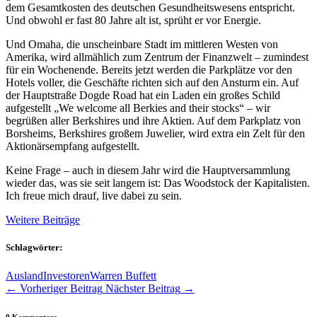
dem Gesamtkosten des deutschen Gesundheitswesens entspricht.
Und obwohl er fast 80 Jahre alt ist, sprüht er vor Energie.
Und Omaha, die unscheinbare Stadt im mittleren Westen von
Amerika, wird allmählich zum Zentrum der Finanzwelt – zumindest
für ein Wochenende. Bereits jetzt werden die Parkplätze vor den
Hotels voller, die Geschäfte richten sich auf den Ansturm ein. Auf
der Hauptstraße Dogde Road hat ein Laden ein großes Schild
aufgestellt „We welcome all Berkies and their stocks“ – wir
begrüßen aller Berkshires und ihre Aktien. Auf dem Parkplatz von
Borsheims, Berkshires großem Juwelier, wird extra ein Zelt für den
Aktionärsempfang aufgestellt.
Keine Frage – auch in diesem Jahr wird die Hauptversammlung
wieder das, was sie seit langem ist: Das Woodstock der Kapitalisten.
Ich freue mich drauf, live dabei zu sein.
Weitere Beiträge
Schlagwörter:
Ausland
Investoren
Warren Buffett
←
Vorheriger Beitrag
Nächster Beitrag
→
0 Kommentare