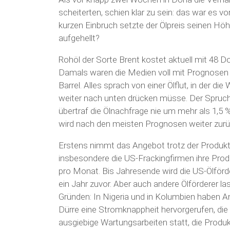
scheiterten, schien klar zu sein: das war es vo
kurzen Einbruch setzte der Ölpreis seinen Hö
aufgehellt?
Rohöl der Sorte Brent kostet aktuell mit 48 Do
Damals waren die Medien voll mit Prognosen ein
Barrel. Alles sprach von einer Ölflut, in der di
weiter nach unten drücken müsse. Der Spruch
übertraf die Ölnachfrage nie um mehr als 1,5 %
wird nach den meisten Prognosen weiter zurü
Erstens nimmt das Angebot trotz der Produkt
insbesondere die US-Frackingfirmen ihre Produ
pro Monat. Bis Jahresende wird die US-Ölförde
ein Jahr zuvor. Aber auch andere Ölförderer 
Gründen: In Nigeria und in Kolumbien haben An
Dürre eine Stromknappheit hervorgerufen, die 
ausgiebige Wartungsarbeiten statt, die Produk