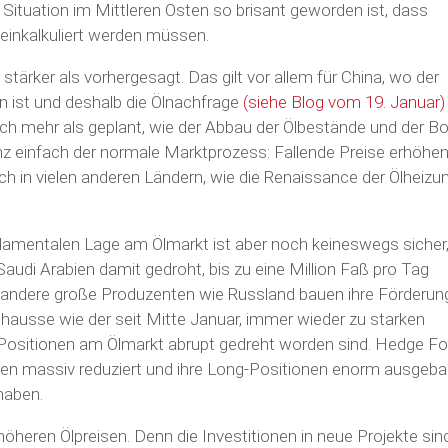
 Situation im Mittleren Osten so brisant geworden ist, dass
einkalkuliert werden müssen.
tärker als vorhergesagt. Das gilt vor allem für China, wo der
 ist und deshalb die Ölnachfrage
(siehe Blog vom 19. Januar)
ich mehr als geplant, wie der Abbau der Ölbestände und der 
anz einfach der normale Marktprozess: Fallende Preise erhöhen
 in vielen anderen Ländern, wie die Renaissance der Ölheizun
ndamentalen Lage am Ölmarkt ist aber noch keineswegs sicher
Saudi Arabien damit gedroht, bis zu eine Million Faß pro Tag
h andere große Produzenten wie Russland bauen ihre Förderun
shausse wie der seit Mitte Januar, immer wieder zu starken
 Positionen am Ölmarkt abrupt gedreht worden sind. Hedge F
onen massiv reduziert und ihre Long-Positionen enorm ausgeba
haben.
 höheren Ölpreisen. Denn die Investitionen in neue Projekte sin