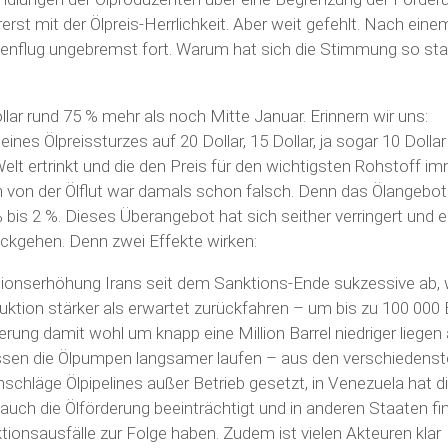
rerst mit der Ölpreis-Herrlichkeit. Aber weit gefehlt. Nach eine
henflug ungebremst fort. Warum hat sich die Stimmung so sta
llar rund 75 % mehr als noch Mitte Januar. Erinnern wir uns:
es Ölpreissturzes auf 20 Dollar, 15 Dollar, ja sogar 10 Dollar 
e Welt ertrinkt und die den Preis für den wichtigsten Rohstoff i
 von der Ölflut war damals schon falsch. Denn das Ölangebot
 bis 2 %. Dieses Überangebot hat sich seither verringert und 
ckgehen. Denn zwei Effekte wirken:
ionserhöhung Irans seit dem Sanktions-Ende sukzessive ab, 
ktion stärker als erwartet zurückfahren – um bis zu 100 000 
rung damit wohl um knapp eine Million Barrel niedriger liegen 
lassen die Ölpumpen langsamer laufen – aus den verschiedens
schläge Ölpipelines außer Betrieb gesetzt, in Venezuela hat d
auch die Ölförderung beeinträchtigt und in anderen Staaten fi
tionsausfälle zur Folge haben. Zudem ist vielen Akteuren klar