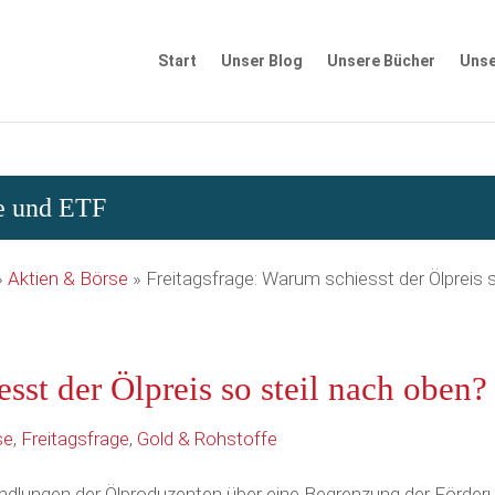
Start
Unser Blog
Unsere Bücher
Unse
se und ETF
»
Aktien & Börse
»
Freitagsfrage: Warum schiesst der Ölpreis 
sst der Ölpreis so steil nach oben?
se
,
Freitagsfrage
,
Gold & Rohstoffe
ndlungen der Ölproduzenten über eine Begrenzung der Förder