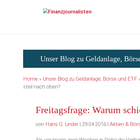
Array ( )
Unser Blog zu Geldanlage, Bör
Home
»
Unser Blog zu Geldanlage, Börse und ETF
steil nach oben?
Freitagsfrage: Warum schie
von
Hans G. Linder
| 29.04.2016 |
Aktien & Bör
Als vor knapp zwei Wochen in Doha die Verha