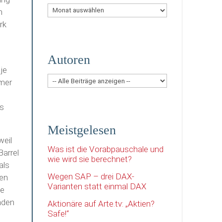
Archiv
m
rk
Autoren
je
mmer
es
Meistgelesen
weil
Was ist die Vorabpauschale und
Barrel
wie wird sie berechnet?
als
Wegen SAP – drei DAX-
ten
Varianten statt einmal DAX
ie
nden
Aktionäre auf Arte.tv: „Aktien?
Safe!“