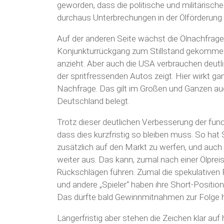
geworden, dass die politische und militärische
durchaus Unterbrechungen in der Ölförderung 
Auf der anderen Seite wächst die Ölnachfrage s
Konjunkturrückgang zum Stillstand gekommen
anzieht. Aber auch die USA verbrauchen deutl
der spritfressenden Autos zeigt. Hier wirkt g
Nachfrage. Das gilt im Großen und Ganzen auch
Deutschland belegt.
Trotz dieser deutlichen Verbesserung der fu
dass dies kurzfristig so bleiben muss. So hat 
zusätzlich auf den Markt zu werfen, und auc
weiter aus. Das kann, zumal nach einer Ölprei
Rückschlägen führen. Zumal die spekulativen
und andere „Spieler“ haben ihre Short-Positi
Das dürfte bald Gewinnmitnahmen zur Folge 
Längerfristig aber stehen die Zeichen klar auf